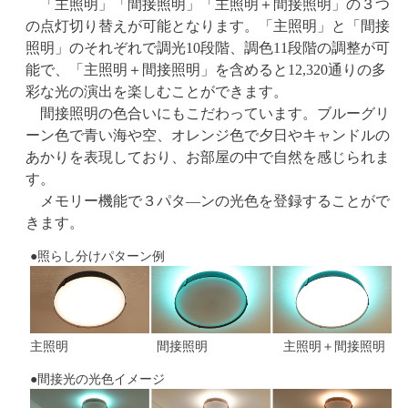
「主照明」「間接照明」「主照明＋間接照明」の３つ
の点灯切り替えが可能となります。「主照明」と「間接
照明」のそれぞれで調光10段階、調色11段階の調整が可
能で、「主照明＋間接照明」を含めると12,320通りの多
彩な光の演出を楽しむことができます。
間接照明の色合いにもこだわっています。ブルーグリ
ーン色で青い海や空、オレンジ色で夕日やキャンドルの
あかりを表現しており、お部屋の中で自然を感じられま
す。
メモリー機能で３パタ―ンの光色を登録することがで
きます。
●照らし分けパターン例
主照明
間接照明
主照明＋間接照明
●間接光の光色イメージ