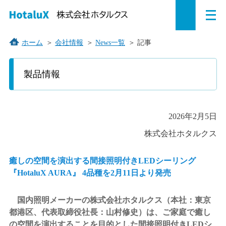
メ
ペ
本
こ
サ
サ
ニ
ュ
ー
文
こ
イ
イ
ー
を
ジ
へ
か
ト
ト
ホーム
＞
会社情報
＞
News一覧
＞
記事
開
の
ジ
ら
内
内
く
先
ャ
サ
共
共
製品情報
頭
ン
イ
通
通
で
プ
ト
メ
メ
す。
す
内
ニ
ニ
こ
2026年2月5日
る。
共
ュ
ュ
こ
通
ー
ー
株式会社ホタルクス
か
メ
を
こ
ら
ニ
読
こ
本
癒しの空間を演出する間接照明付きLEDシーリング
文
ュ
み
ま
『HotaluX AURA』 4品種を2月11日より発売
で
ー
飛
で。
す。
で
ば
国内照明メーカーの株式会社ホタルクス（本社：東京
す。
す。
都港区、代表取締役社長：山村修史）は、ご家庭で癒し
の空間を演出することを目的とした間接照明付きLEDシ