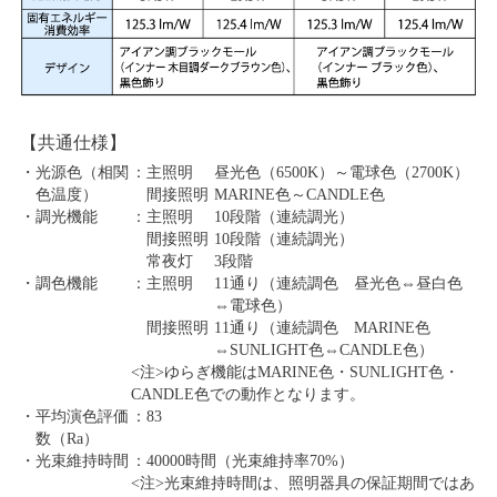
【共通仕様】
・
光源色（相関
：
主照明
昼光色（6500K）～電球色（2700K）
色温度）
間接照明
MARINE色～CANDLE色
・
調光機能
：
主照明
10段階（連続調光）
間接照明
10段階（連続調光）
常夜灯
3段階
・
調色機能
：
主照明
11通り（連続調色 昼光色⇔昼白色
⇔電球色）
間接照明
11通り（連続調色 MARINE色
⇔SUNLIGHT色⇔CANDLE色）
<注>ゆらぎ機能はMARINE色・SUNLIGHT色・
CANDLE色での動作となります。
・
平均演色評価
：
83
数（Ra）
・
光束維持時間
：
40000時間（光束維持率70%）
<注>光束維持時間は、照明器具の保証期間ではあ