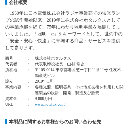
会社概要
1950年に日本電気株式会社ラジオ事業部での蛍光ラン
プの試作開始以来、2019年に株式会社ホタルクスとして
の事業承継を経て、75年にわたり照明事業を展開してま
いりました。「照明＋α」をキーワードとして、世の中の
「安全・安心・快適」に寄与する商品・サービスを提供
して参ります。
商号
：
株式会社ホタルクス
代表者
：
代表取締役社長 山村 修史
所在地
：
〒105-0014 東京都港区芝一丁目11番11号 住友不
動産芝ビル
設立
：
2019年1月
事業内容
：
各種光源、照明器具、その他光技術を利用した関
連製品の設計、開発、製造及び販売
資本金
：
9,800万円
URL
：
www.hotalux.com/
本製品に関するお客様からのお問い合わせ先