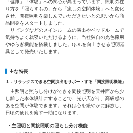
「健康」「体験」への関心が高まっています。照明の在
り方を「照らすもの」から「癒しの空間体験」へと変化
させ、間接照明を楽しんでいただきたいとの思いから商
品開発をスタートしました。
リビングなどのメインルームの演出やベッドルームで
気持ちよく就寝いただけるように、当社独自の光色採用
やゆらぎ機能を搭載しました。QOLを向上させる照明器
具として発売いたします。
主な特長
１．リラックスできる空間演出をサポートする「間接照明機能」
主照明と照らし分けができる間接照明を天井面から少
し離した本体設計にすることで、光が広がり、高級感の
ある空間が体験できます。それは心を緩やかに解放し、
日頃の疲れを癒す一助になります。
・主照明と間接照明の照らし分け機能