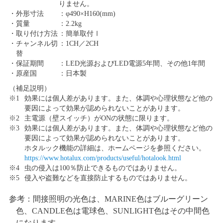
りません。
・
外形寸法
：
φ490×H160(mm)
・
質量
：
2.2kg
・
取り付け方法
：
簡単取付Ⅰ
・
チャンネル切
：
1CH／2CH
替
・
保証期間
：
LED光源およびLED電源5年間、その他1年間
・
原産国
：
日本製
（補足説明）
※1
効果には個人差があります。また、体調や心理状態など他の
要因によって効果が認められないことがあります。
※2
主電源（壁スイッチ）がONの状態に限ります。
※3
効果には個人差があります。また、体調や心理状態など他の
要因によって効果が認められないことがあります。
ホタルック機能の詳細は、ホームページを参照ください。
https://www.hotalux.com/products/useful/hotalook.html
※4
虫の侵入は100％防止できるものではありません。
※5
侵入や盗難などを直接防止するものではありません。
参考：間接照明の光色は、MARINE色はブルーグリーン
色、CANDLE色は電球色、SUNLIGHT色はその中間色
になります。