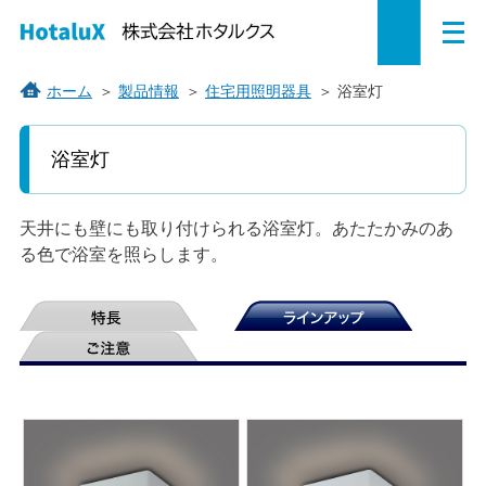
メ
ペ
本
こ
サ
サ
ニ
ュ
ー
文
こ
イ
イ
ー
を
ジ
へ
か
ト
ト
ホーム
＞
製品情報
＞
住宅用照明器具
＞
浴室灯
開
の
ジ
ら
内
内
く
こ
こ
先
ャ
サ
共
共
浴室灯
か
頭
ン
イ
通
通
ら
で
プ
ト
メ
メ
本
す。
す
内
ニ
ニ
文
天井にも壁にも取り付けられる浴室灯。あたたかみのあ
で
る。
共
ュ
ュ
る色で浴室を照らします。
す。
通
ー
ー
メ
を
こ
ニ
読
こ
ュ
み
ま
ー
飛
で。
で
ば
す。
す。