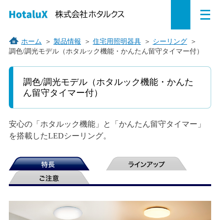
メ
ペ
本
こ
サ
サ
ニ
ュ
ー
文
こ
イ
イ
ー
を
ジ
へ
か
ト
ト
ホーム
＞
製品情報
＞
住宅用照明器具
＞
シーリング
＞
開
調色/調光モデル（ホタルック機能・かんたん留守タイマー付）
の
ジ
ら
内
内
く
こ
先
ャ
サ
共
共
こ
頭
ン
イ
通
通
調色/調光モデル（ホタルック機能・かんた
か
で
プ
ト
メ
メ
ん留守タイマー付）
ら
す。
す
内
ニ
ニ
本
文
る。
共
ュ
ュ
で
安心の「ホタルック機能」と「かんたん留守タイマー」
通
ー
ー
す。
を搭載したLEDシーリング。
メ
を
こ
ニ
読
こ
ュ
み
ま
ー
飛
で。
で
ば
す。
す。