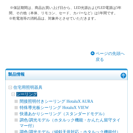
※保証期間は、商品お買い上げ日から、LED光源およびLED電源は5年
間、その他（本体、リモコン、セード、カバーなど）は1年間です。
※乾電池等の消耗品は、対象外とさせていただきます。
ページの先頭へ
戻る
製品情報
住宅用照明器具
シーリング
間接照明付きシーリング HotaluX AURA
特殊導光板シーリング HotaluX VIEW
快適あかりシーリング（スタンダードモデル）
調色/調光モデル（ホタルック機能・かんたん留守タイ
マー付）
調色/調光モデル（傾斜天井対応・ホタルック機能付）