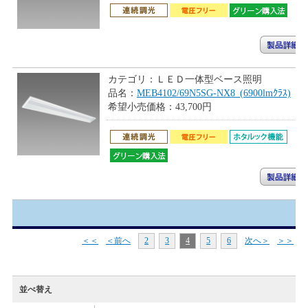
カテゴリ：
ＬＥＤ一体型ベース照明
品名：
MEB4102/69N5SG-NX8_(6900lmｸﾗｽ)
希望小売価格：
43,700円
＜＜
＜前へ
2
3
4
5
6
次へ＞
＞＞
並べ替え