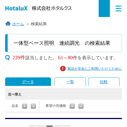
メ
ペ
本
こ
サ
サ
ニ
ュ
ー
文
こ
イ
イ
ー
を
ジ
へ
か
ト
ト
ホーム
＞
検索結果
開
の
ジ
ら
内
内
く
こ
こ
先
ャ
サ
共
共
か
一体型ベース照明 連続調光 の検索結果
頭
ン
イ
通
通
ら
で
プ
ト
メ
メ
本
239件
61
80
該当しました。
～
件を表示しています。
す。
す
内
ニ
ニ
文
で
る。
共
ュ
ュ
製品を安全にご利用いただくために
す。
通
ー
ー
メ
を
こ
データ
一覧
比較
ニ
読
こ
ュ
み
ま
並べ替え
ー
飛
で。
品名
希望小売価格
で
ば
す。
す。