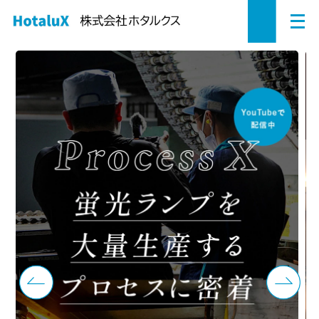
メ
ペ
本
こ
サ
サ
ニ
ュ
ー
文
こ
イ
イ
ー
を
ジ
へ
か
ト
ト
株式会社ホタルクス（Hotal
開
の
ジ
ら
内
内
く
先
ャ
サ
共
共
頭
ン
イ
通
通
で
プ
ト
メ
メ
す。
す
内
ニ
ニ
る。
共
ュ
ュ
通
ー
ー
メ
を
こ
ニ
読
こ
ュ
み
ま
ー
飛
で。
で
ば
す。
す。