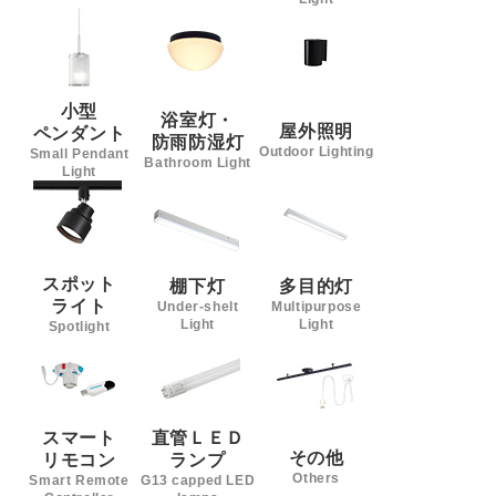
小型
浴室灯・
屋外照明
ペンダント
防雨防湿灯
Outdoor Lighting
Small Pendant
Bathroom Light
Light
スポット
棚下灯
多目的灯
ライト
Under-shelt
Multipurpose
Light
Light
Spotlight
スマート
直管ＬＥＤ
その他
リモコン
ランプ
Others
Smart Remote
G13 capped LED