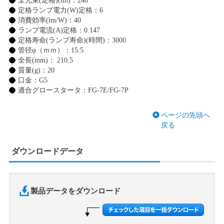
全光束(定格)(lm)：240
定格ランプ電力(W)定格：6
消費効率(lm/W)：40
ランプ電流(A)定格：0.147
定格寿命(ランプ寿命)(時間)：3000
管径φ（ｍｍ）：15.5
全長(mm)： 210.5
質量(g)：20
口金：G5
適合グロースタータ：FG-7E/FG-7P
ページの先頭へ
戻る
ダウンロードデータ
製品データをダウンロード