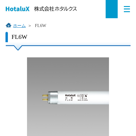
メ
ペ
本
こ
サ
サ
ニ
ュ
ー
文
こ
イ
イ
ー
を
ジ
へ
か
ト
ト
ホーム
＞
FL6W
開
の
ジ
ら
内
内
く
こ
FL6W
こ
先
ャ
サ
共
共
か
頭
ン
イ
通
通
ら
で
プ
ト
メ
メ
本
す。
す
内
ニ
ニ
文
で
る。
共
ュ
ュ
す。
通
ー
ー
メ
を
こ
ニ
読
こ
ュ
み
ま
ー
飛
で。
で
ば
す。
す。