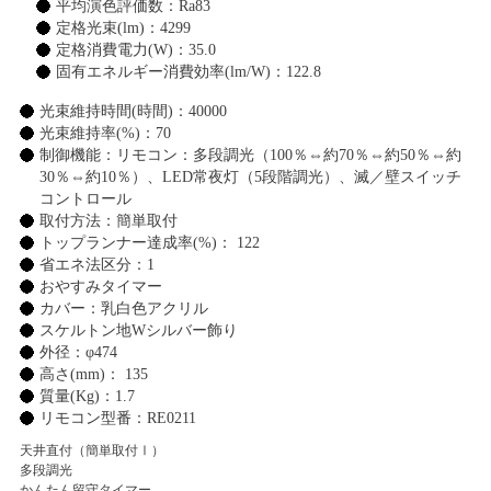
平均演色評価数：Ra83
定格光束(lm)：4299
定格消費電力(W)：35.0
固有エネルギー消費効率(lm/W)：122.8
光束維持時間(時間)：40000
光束維持率(%)：70
制御機能：リモコン：多段調光（100％⇔約70％⇔約50％⇔約
30％⇔約10％）、LED常夜灯（5段階調光）、滅／壁スイッチ
コントロール
取付方法：簡単取付
トップランナー達成率(%)： 122
省エネ法区分：1
おやすみタイマー
カバー：乳白色アクリル
スケルトン地Wシルバー飾り
外径：φ474
高さ(mm)： 135
質量(Kg)：1.7
リモコン型番：RE0211
天井直付（簡単取付Ⅰ）
多段調光
かんたん留守タイマー