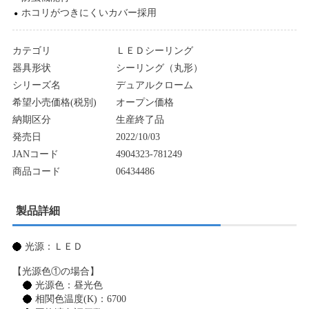
ホコリがつきにくいカバー採用
カテゴリ
ＬＥＤシーリング
器具形状
シーリング（丸形）
シリーズ名
デュアルクローム
希望小売価格(税別)
オープン価格
納期区分
生産終了品
発売日
2022/10/03
JANコード
4904323-781249
商品コード
06434486
製品詳細
光源：ＬＥＤ
【光源色①の場合】
光源色：昼光色
相関色温度(K)：6700