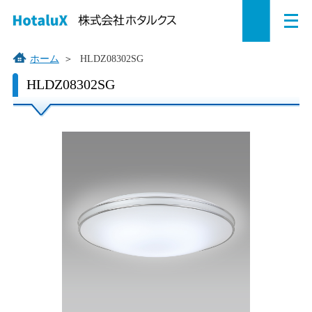
メ
ペ
本
こ
サ
サ
ニ
ュ
ー
文
こ
イ
イ
ー
を
ジ
へ
か
ト
ト
ホーム
＞
HLDZ08302SG
開
の
ジ
ら
内
内
く
こ
HLDZ08302SG
こ
先
ャ
サ
共
共
か
頭
ン
イ
通
通
ら
で
プ
ト
メ
メ
本
す。
す
内
ニ
ニ
文
で
る。
共
ュ
ュ
す。
通
ー
ー
メ
を
こ
ニ
読
こ
ュ
み
ま
ー
飛
で。
で
ば
す。
す。