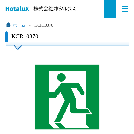
メ
ペ
本
こ
サ
サ
ニ
ュ
ー
文
こ
イ
イ
ー
を
ジ
へ
か
ト
ト
ホーム
＞
KCR10370
開
の
ジ
ら
内
内
く
こ
KCR10370
こ
先
ャ
サ
共
共
か
頭
ン
イ
通
通
ら
で
プ
ト
メ
メ
本
す。
す
内
ニ
ニ
文
で
る。
共
ュ
ュ
す。
通
ー
ー
メ
を
こ
ニ
読
こ
ュ
み
ま
ー
飛
で。
で
ば
す。
す。