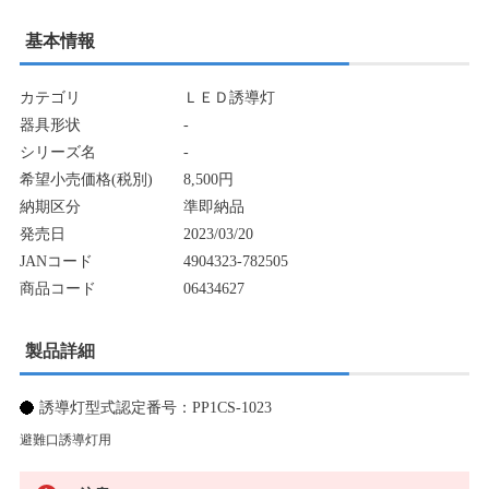
基本情報
カテゴリ
ＬＥＤ誘導灯
器具形状
-
シリーズ名
-
希望小売価格(税別)
8,500円
納期区分
準即納品
発売日
2023/03/20
JANコード
4904323-782505
商品コード
06434627
製品詳細
誘導灯型式認定番号：PP1CS-1023
避難口誘導灯用