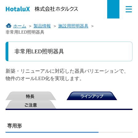
メ
ペ
本
こ
サ
サ
ニ
ュ
ー
文
こ
イ
イ
ー
を
ジ
へ
か
ト
ト
ホーム
＞
製品情報
＞
施設用照明器具
＞
開
非常用LED照明器具
の
ジ
ら
内
内
く
こ
先
ャ
サ
共
共
こ
頭
ン
イ
通
通
非常用LED照明器具
か
で
プ
ト
メ
メ
ら
す。
す
内
ニ
ニ
本
文
新築・リニューアルに対応した器具バリエーションで、
る。
共
ュ
ュ
で
物件のオールLED化を実現します。
通
ー
ー
す。
メ
を
こ
ニ
読
こ
ュ
み
ま
ー
飛
で。
で
ば
す。
す。
専用形