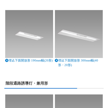
埋込下面開放形 190mm幅(20形)
埋込下面開放形 300mm幅(40
形・20形)
階段通路誘導灯・兼用形