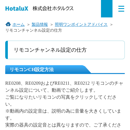
メ
ペ
本
こ
サ
サ
ニ
ュ
ー
文
こ
イ
イ
ー
を
ジ
へ
か
ト
ト
ホーム
＞
製品情報
＞
照明ワンポイントアドバイス
＞
開
リモコンチャンネル設定の仕方
の
ジ
ら
内
内
く
先
ャ
サ
共
共
頭
ン
イ
通
通
リモコンチャンネル設定の仕方
で
プ
ト
メ
メ
す。
す
内
ニ
ニ
る。
共
ュ
ュ
リモコンCH設定方法
通
ー
ー
メ
を
こ
RE0208、RE0209およびRE0211、RE0212 リモコンのチャ
ニ
読
こ
ンネル設定について、動画でご紹介します。
ュ
み
ま
ご覧になりたいリモコンの写真をクリックしてくださ
ー
飛
で。
い。
で
ば
※動画内の設定音は、説明の為に音量を大きくしていま
す。
す。
す。
実際の器具の設定音とは異なりますので、ご了承くださ