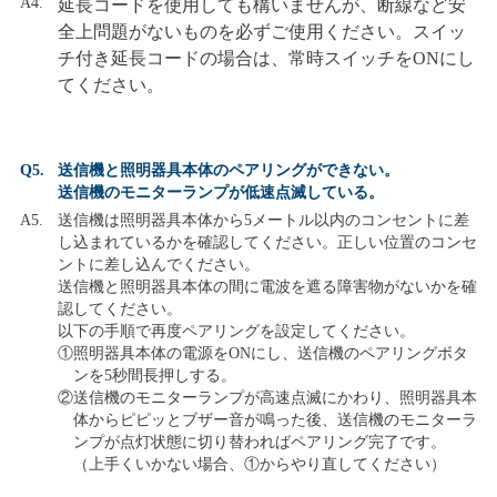
A4.
延長コードを使用しても構いませんが、断線など安
全上問題がないものを必ずご使用ください。スイッ
チ付き延長コードの場合は、常時スイッチをONにし
てください。
Q5.
送信機と照明器具本体のペアリングができない。
送信機のモニターランプが低速点滅している。
A5.
送信機は照明器具本体から5メートル以内のコンセントに差
し込まれているかを確認してください。正しい位置のコンセ
ントに差し込んでください。
送信機と照明器具本体の間に電波を遮る障害物がないかを確
認してください。
以下の手順で再度ペアリングを設定してください。
①
照明器具本体の電源をONにし、送信機のペアリングボタ
ンを5秒間長押しする。
②
送信機のモニターランプが高速点滅にかわり、照明器具本
体からピピッとブザー音が鳴った後、送信機のモニターラ
ンプが点灯状態に切り替わればペアリング完了です。
（上手くいかない場合、①からやり直してください）