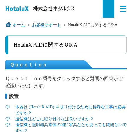
メ
ペ
本
こ
サ
サ
ニ
ュ
ー
文
こ
イ
イ
ー
を
ジ
へ
か
ト
ト
ホーム
＞
お客様サポート
＞
HotaluX AIDに関するＱ&Ａ
開
の
ジ
ら
内
内
く
先
ャ
サ
共
共
HotaluX AIDに関するＱ&Ａ
頭
ン
イ
通
通
で
プ
ト
メ
メ
す。
す
内
ニ
ニ
Ｑｕｅｓｔｉｏｎ
る。
共
ュ
ュ
通
ー
ー
Ｑｕｅｓｔｉｏｎ番号をクリックすると質問の回答がご
メ
を
こ
確認いただけます。
ニ
読
こ
設置
ュ
み
ま
ー
飛
で。
Q1.
本器具 (HotaluX AID) を取り付けるために特殊な工事は必要
で
ば
ですか？
Q2.
送信機はどこに取り付ければ良いですか？
す。
す。
Q3.
送信機と照明器具本体の間に家具などがあっても問題ないで
すか？