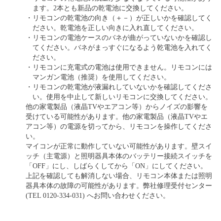
ます。2本とも新品の乾電池に交換してください。
・
リモコンの乾電池の向き（＋－）が正しいかを確認してく
ださい。乾電池を正しい向きに入れ直してください。
・
リモコンの電池ケースのバネが曲がっていないかを確認し
てください。バネがまっすぐになるよう乾電池を入れてく
ださい。
・
リモコンに充電式の電池は使用できません。リモコンには
マンガン電池（推奨）を使用してください。
・
リモコンの乾電池が液漏れしていないかを確認してくださ
い。使用を中止して新しいリモコンに交換してください。
他の家電製品（液晶TVやエアコン等）からノイズの影響を
受けている可能性があります。他の家電製品（液晶TVやエ
アコン等）の電源を切ってから、リモコンを操作してくださ
い。
マイコンが正常に動作していない可能性があります。壁スイ
ッチ（主電源）と照明器具本体のバッテリー接続スイッチを
「OFF」にし、しばらくしてから「ON」にしてください。
上記を確認しても解消しない場合、リモコン本体または照明
器具本体の故障の可能性があります。弊社修理受付センター
(TEL 0120-334-031) へお問い合わせください。