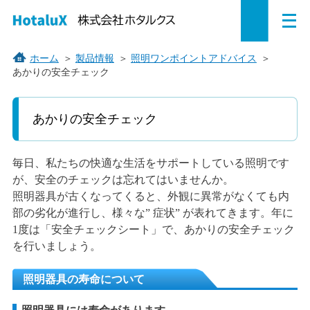
メ
ペ
本
こ
サ
サ
ニ
ュ
ー
文
こ
イ
イ
ー
を
ジ
へ
か
ト
ト
ホーム
＞
製品情報
＞
照明ワンポイントアドバイス
＞
開
あかりの安全チェック
の
ジ
ら
内
内
く
先
ャ
サ
共
共
頭
ン
イ
通
通
あかりの安全チェック
で
プ
ト
メ
メ
す。
す
内
ニ
ニ
る。
共
ュ
ュ
毎日、私たちの快適な生活をサポートしている照明です
通
ー
ー
が、安全のチェックは忘れてはいませんか。
メ
を
こ
照明器具が古くなってくると、外観に異常がなくても内
ニ
読
こ
部の劣化が進行し、様々な” 症状” が表れてきます。年に
1度は「安全チェックシート」で、あかりの安全チェック
ュ
み
ま
を行いましょう。
ー
飛
で。
で
ば
照明器具の寿命について
す。
す。