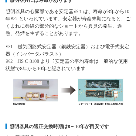
照明器具には寿命があります
照明器具の心臓部である安定器※１は、寿命が8年から10
年※2 といわれています。安定器が寿命末期になると、ご
くまれに巻線の部分的なショートから異臭の発生、過
熱、発煙を生ずることがあります。
※1 磁気回路式安定器（銅鉄安定器）および電子式安定
器（インバータバラスト）
※2 JIS C 8108 より︓安定器の平均寿命は一般的な使用
状態で8年から10年と記されています
照明器具の適正交換時期は8～10年が目安です