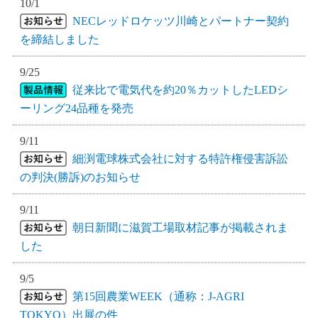
10/1
NECレッドロケッツ川崎とパートナー契約
を締結しました
9/25
従来比で電気代を約20％カットしたLEDシ
ーリング24品種を発売
9/11
細渕電球株式会社に対する特許権侵害訴訟
の判決(勝訴)のお知らせ
9/11
朝日新聞に滋賀工場取材記事が掲載されま
した
9/5
第15回農業WEEK（通称：J-AGRI
TOKYO）出展の件