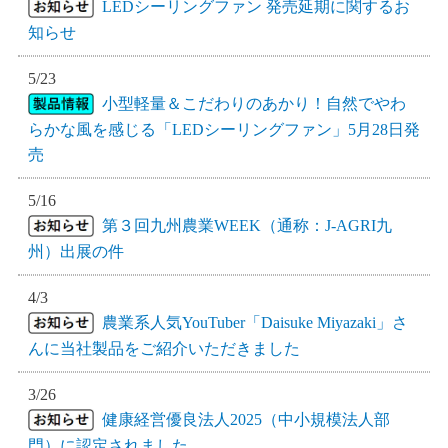
LEDシーリングファン 発売延期に関するお
知らせ
5/23
小型軽量＆こだわりのあかり！自然でやわ
らかな風を感じる「LEDシーリングファン」5月28日発
売
5/16
第３回九州農業WEEK（通称：J-AGRI九
州）出展の件
4/3
農業系人気YouTuber「Daisuke Miyazaki」さ
んに当社製品をご紹介いただきました
3/26
健康経営優良法人2025（中小規模法人部
門）に認定されました