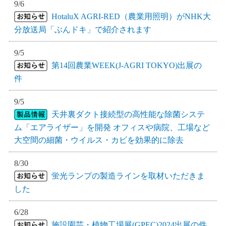
9/6
HotaluX AGRI-RED（農業用照明）がNHK大
分放送局「ぶんドキ」で紹介されます
9/5
第14回農業WEEK(J-AGRI TOKYO)出展の
件
9/5
天井裏ダクト接続型の高性能な除菌システ
ム「エアライザー」を開発 オフィスや病院、工場など
大空間の細菌・ウイルス・カビを効果的に除去
8/30
蛍光ランプの製造ラインを取材いただきま
した
6/28
施設園芸・植物工場展(GPEC)2024出展の件