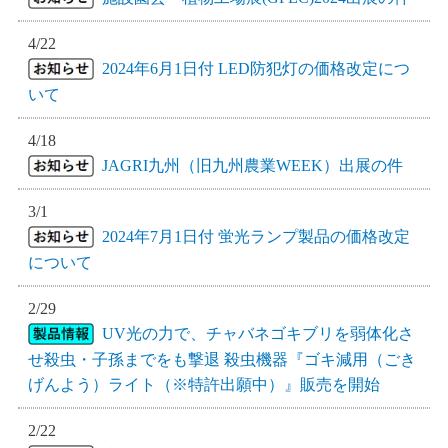
4/22
2024年6月1日付 LED防犯灯の価格改定につ
いて
4/18
JAGRI九州（旧九州農業WEEK）出展の件
3/1
2024年7月1日付 蛍光ランプ製品の価格改定
について
2/29
UV光の力で、チャバネゴキブリを弱体化さ
せ殺虫・子孫までをも撃退 殺虫機器『ゴキ減用（ごき
げんよう）ライト（※特許出願中）』販売を開始
2/22