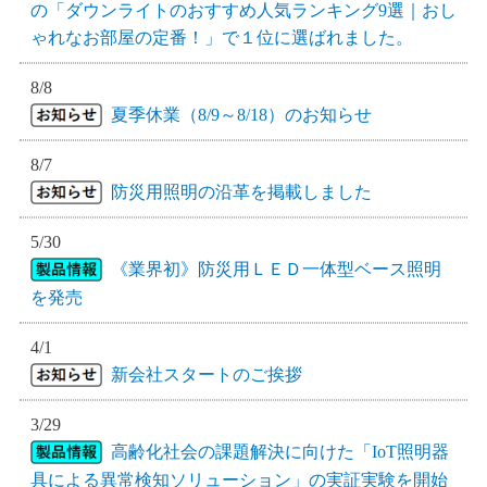
の「ダウンライトのおすすめ人気ランキング9選｜おし
ゃれなお部屋の定番！」で１位に選ばれました。
8/8
夏季休業（8/9～8/18）のお知らせ
8/7
防災用照明の沿革を掲載しました
5/30
《業界初》防災用ＬＥＤ一体型ベース照明
を発売
4/1
新会社スタートのご挨拶
3/29
高齢化社会の課題解決に向けた「IoT照明器
具による異常検知ソリューション」の実証実験を開始