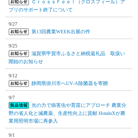
ＣｒｏｓｓＦｅｅｌ（クロスフィール）ア
プリのサポート終了について
9/27
第13回農業WEEK出展の件
9/25
滋賀県甲賀市ふるさと納税返礼品 取扱い
開始のお知らせ
9/12
静岡県掛川市へUV-A除菌器を寄贈
9/7
光の力で病害虫や育苗にアプローチ 農業分
野の省人化と減農薬、生産性向上に貢献 HotaluXが農
業用照明市場に再参入
9/1