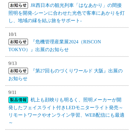
JR西日本の観光列車「はなあかり」の間接
照明を開発‐シーンに合わせた光色で客車にあかりを灯
し、地域の縁を結ぶ旅をサポート‐
10/1
『危機管理産業展2024（RISCON
TOKYO）』出展のお知らせ
9/13
『第27回ものづくりワールド 大阪』出展の
お知らせ
9/11
机上も顔映りも明るく、照明メーカーが開
発したフェイスライト付きLEDモニターライト発売～
リモートワークやオンライン学習、WEB配信にも最適
～