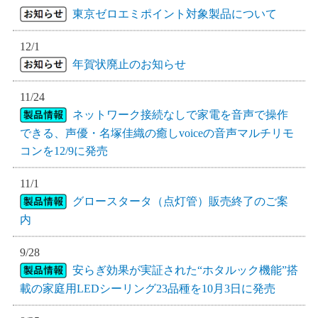
東京ゼロエミポイント対象製品について
12/1
年賀状廃止のお知らせ
11/24
ネットワーク接続なしで家電を音声で操作
できる、声優・名塚佳織の癒しvoiceの音声マルチリモ
コンを12/9に発売
11/1
グロースタータ（点灯管）販売終了のご案
内
9/28
安らぎ効果が実証された“ホタルック機能”搭
載の家庭用LEDシーリング23品種を10月3日に発売