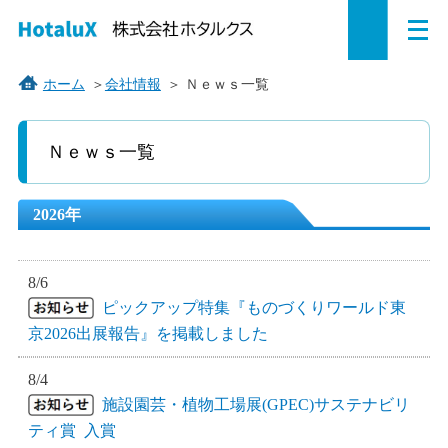
メ
ペ
本
こ
サ
サ
ニ
ュ
ー
文
こ
イ
イ
ー
を
ジ
へ
か
ト
ト
ホーム
＞
会社情報
＞
Ｎｅｗｓ一覧
開
の
ジ
ら
内
内
く
先
ャ
サ
共
共
Ｎｅｗｓ一覧
頭
ン
イ
通
通
で
プ
ト
メ
メ
す。
す
内
ニ
ニ
2026年
る。
共
ュ
ュ
通
ー
ー
メ
を
こ
8/6
ニ
読
こ
ピックアップ特集『ものづくりワールド東
ュ
み
ま
京2026出展報告』を掲載しました
ー
飛
で。
8/4
で
ば
施設園芸・植物工場展(GPEC)サステナビリ
す。
す。
ティ賞 入賞