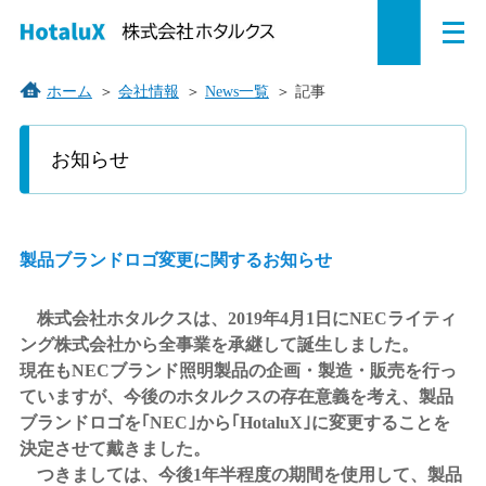
メ
ペ
本
こ
サ
サ
ニ
ュ
ー
文
こ
イ
イ
ー
を
ジ
へ
か
ト
ト
ホーム
＞
会社情報
＞
News一覧
＞
記事
開
の
ジ
ら
内
内
く
こ
こ
先
ャ
サ
共
共
お知らせ
か
頭
ン
イ
通
通
ら
で
プ
ト
メ
メ
本
す。
す
内
ニ
ニ
文
で
る。
共
ュ
ュ
製品ブランドロゴ変更に関するお知らせ
す。
通
ー
ー
メ
を
こ
株式会社ホタルクスは、2019年4月1日にNECライティ
ニ
読
こ
ング株式会社から全事業を承継して誕生しました。
ュ
み
ま
現在もNECブランド照明製品の企画・製造・販売を行っ
ー
飛
で。
ていますが、今後のホタルクスの存在意義を考え、製品
で
ば
ブランドロゴを｢NEC｣から｢HotaluX｣に変更することを
す。
す。
決定させて戴きました。
つきましては、今後1年半程度の期間を使用して、製品