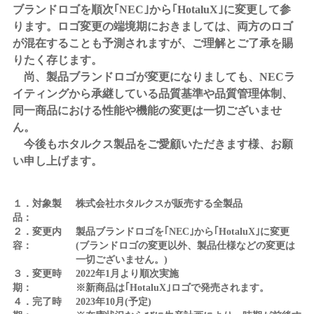
ブランドロゴを順次｢NEC｣から｢HotaluX｣に変更して参
ります。ロゴ変更の端境期におきましては、両方のロゴ
が混在することも予測されますが、ご理解とご了承を賜
りたく存じます。
尚、製品ブランドロゴが変更になりましても、NECラ
イティングから承継している品質基準や品質管理体制、
同一商品における性能や機能の変更は一切ございませ
ん。
今後もホタルクス製品をご愛顧いただきます様、お願
い申し上げます。
１．対象製
株式会社ホタルクスが販売する全製品
品：
２．変更内
製品ブランドロゴを｢NEC｣から｢HotaluX｣に変更
容：
(ブランドロゴの変更以外、製品仕様などの変更は
一切ございません。)
３．変更時
2022年1月より順次実施
期：
※新商品は｢HotaluX｣ロゴで発売されます。
４．完了時
2023年10月(予定)