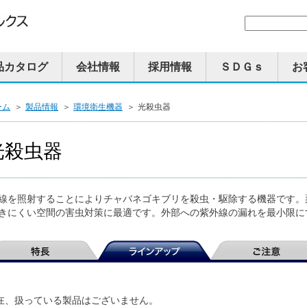
品カタログ
会社情報
採用情報
ＳＤＧｓ
お
ーム
＞
製品情報
＞
環境衛生機器
＞
光殺虫器
光殺虫器
線を照射することによりチャバネゴキブリを殺虫・駆除する機器です。
きにくい空間の害虫対策に最適です。外部への紫外線の漏れを最小限に
在、扱っている製品はございません。