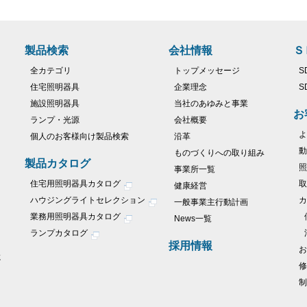
製品検索
会社情報
Ｓ
全カテゴリ
トップメッセージ
S
住宅照明器具
企業理念
S
施設照明器具
当社のあゆみと事業
お
ランプ・光源
会社概要
よ
個人のお客様向け製品検索
沿革
動
ものづくりへの取り組み
製品カタログ
照
事業所一覧
住宅用照明器具カタログ
取
健康経営
ハウジングライトセレクション
カ
一般事業主行動計画
業務用照明器具カタログ
News一覧
ランプカタログ
採用情報
お
に
修
制