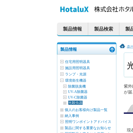
ペ
本
こ
サ
サ
ー
文
こ
イ
イ
ジ
へ
か
ト
ト
製品情報
製品検索
製
の
ジ
ら
内
内
先
ャ
サ
共
共
頭
ン
イ
通
通
ホ
製品情報
で
プ
ト
メ
メ
こ
こ
す。
す
内
ニ
ニ
住宅用照明器具
か
施設用照明器具
る。
共
ュ
ュ
ら
ランプ・光源
通
ー
ー
本
環境衛生機器
文
メ
を
こ
紫外
除菌脱臭機
で
ニ
読
こ
UV-A除菌器
が届
す。
UV-C除菌器
ュ
み
ま
光殺虫器
ー
飛
で。
個人のお客様向け製品一覧
で
ば
納入事例
す。
す。
照明ワンポイントアドバイス
製品に関する重要なお知らせ
現