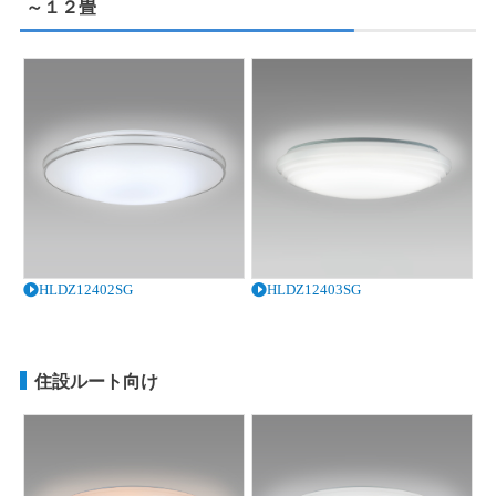
～１２畳
HLDZ12402SG
HLDZ12403SG
住設ルート向け