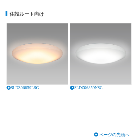
住設ルート向け
SLDZ06859LSG
SLDZ06859NSG
ページの先頭へ