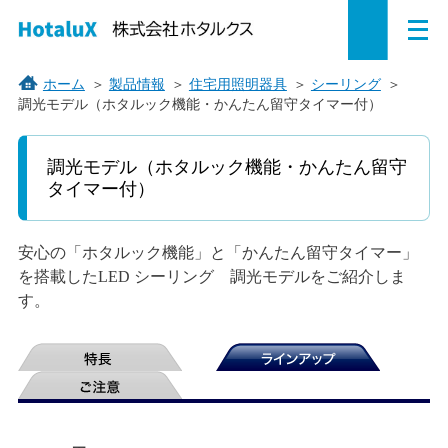
メ
ペ
本
こ
サ
サ
ニ
ュ
ー
文
こ
イ
イ
ー
を
ジ
へ
か
ト
ト
ホーム
＞
製品情報
＞
住宅用照明器具
＞
シーリング
＞
開
調光モデル（ホタルック機能・かんたん留守タイマー付）
の
ジ
ら
内
内
く
こ
先
ャ
サ
共
共
こ
頭
ン
イ
通
通
調光モデル（ホタルック機能・かんたん留守
か
で
プ
ト
メ
メ
タイマー付）
ら
す。
す
内
ニ
ニ
本
文
る。
共
ュ
ュ
で
安心の「ホタルック機能」と「かんたん留守タイマー」
通
ー
ー
す。
を搭載したLED シーリング 調光モデルをご紹介しま
メ
を
こ
す。
ニ
読
こ
ュ
み
ま
ー
飛
で。
で
ば
す。
す。