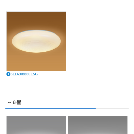
SLDZ08860LSG
～６畳