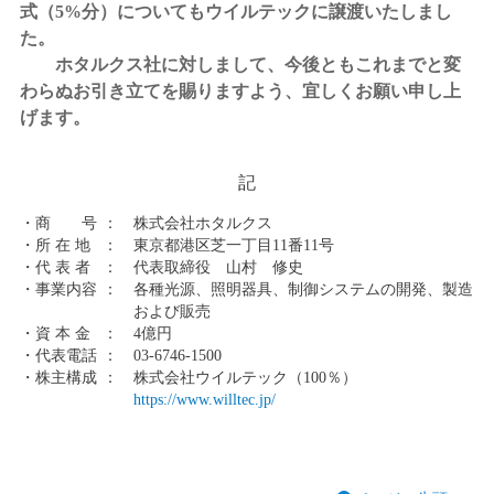
式（5%分）についてもウイルテックに譲渡いたしまし
た。
ホタルクス社に対しまして、今後ともこれまでと変
わらぬお引き立てを賜りますよう、宜しくお願い申し上
げます。
記
・商 号
：
株式会社ホタルクス
・所 在 地
：
東京都港区芝一丁目11番11号
・代 表 者
：
代表取締役 山村 修史
・事業内容
：
各種光源、照明器具、制御システムの開発、製造
および販売
・資 本 金
：
4億円
・代表電話
：
03-6746-1500
・株主構成
：
株式会社ウイルテック（100％）
https://www.willtec.jp/