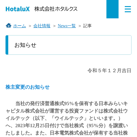
メ
ペ
本
こ
サ
サ
ニ
ュ
ー
文
こ
イ
イ
ー
を
ジ
へ
か
ト
ト
ホーム
＞
会社情報
＞
News一覧
＞
記事
開
の
ジ
ら
内
内
く
こ
こ
先
ャ
サ
共
共
お知らせ
か
頭
ン
イ
通
通
ら
で
プ
ト
メ
メ
本
す。
す
内
ニ
ニ
文
で
令和５年１２月吉日
る。
共
ュ
ュ
す。
通
ー
ー
メ
を
こ
株主変更のお知らせ
ニ
読
こ
ュ
み
ま
当社の発行済普通株式95%を保有する日本みらいキ
ー
飛
で。
ャピタル株式会社が運営する投資ファンドは株式会社ウ
で
ば
イルテック（以下、「ウイルテック」といいます。）
す。
す。
へ、2023年12月25日付けで当社株式（95%分）を譲渡い
たしました。また、日本電気株式会社が保有する当社株