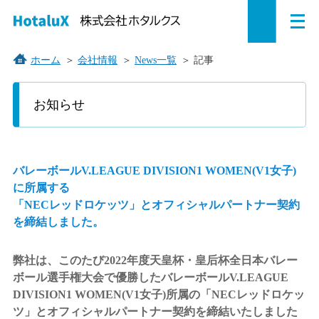
メ
ペ
本
こ
サ
サ
ニ
ュ
ー
文
こ
イ
イ
ー
を
ジ
へ
か
ト
ト
ホーム
＞
会社情報
＞
News一覧
＞
記事
開
の
ジ
ら
内
内
く
こ
こ
先
ャ
サ
共
共
お知らせ
か
頭
ン
イ
通
通
ら
で
プ
ト
メ
メ
本
す。
す
内
ニ
ニ
文
で
る。
共
ュ
ュ
バレーボールV.LEAGUE DIVISION1 WOMEN(V1女子)
す。
通
ー
ー
に所属する
メ
を
こ
「NECレッドロケッツ」とオフィシャルパートナー契約
ニ
読
こ
を締結しました。
ュ
み
ま
ー
飛
で。
弊社は、このたび2022年度天皇杯・皇后杯全日本バレー
で
ば
ボール選手権大会で優勝したバレーボールV.LEAGUE
す。
す。
DIVISION1 WOMEN(V1女子)所属の「NECレッドロケッ
ツ」とオフィシャルパートナー契約を締結いたしました