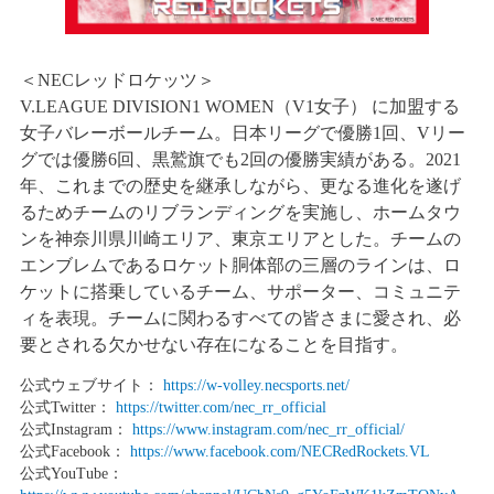
＜NECレッドロケッツ＞
V.LEAGUE DIVISION1 WOMEN（V1女子） に加盟する
女子バレーボールチーム。日本リーグで優勝1回、Vリー
グでは優勝6回、黒鷲旗でも2回の優勝実績がある。2021
年、これまでの歴史を継承しながら、更なる進化を遂げ
るためチームのリブランディングを実施し、ホームタウ
ンを神奈川県川崎エリア、東京エリアとした。チームの
エンブレムであるロケット胴体部の三層のラインは、ロ
ケットに搭乗しているチーム、サポーター、コミュニテ
ィを表現。チームに関わるすべての皆さまに愛され、必
要とされる欠かせない存在になることを目指す。
公式ウェブサイト：
https://w-volley.necsports.net/
公式Twitter：
https://twitter.com/nec_rr_official
公式Instagram：
https://www.instagram.com/nec_rr_official/
公式Facebook：
https://www.facebook.com/NECRedRockets.VL
公式YouTube：