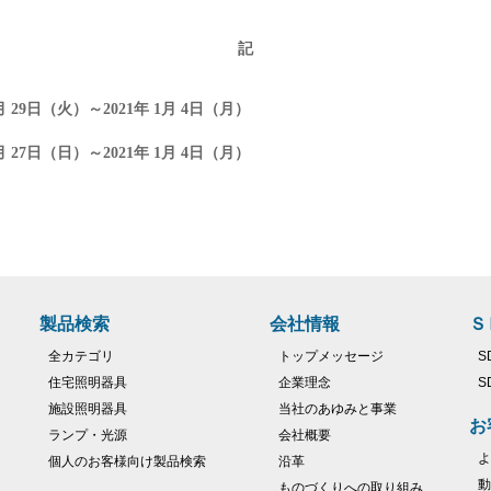
記
月 29日（火）～2021年 1月 4日（月）
月 27日（日）～2021年 1月 4日（月）
製品検索
会社情報
Ｓ
全カテゴリ
トップメッセージ
S
住宅照明器具
企業理念
S
施設照明器具
当社のあゆみと事業
お
ランプ・光源
会社概要
よ
個人のお客様向け製品検索
沿革
動
ものづくりへの取り組み