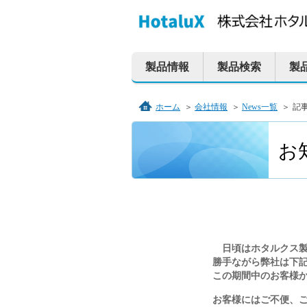
ペ
本
こ
サ
サ
ー
文
こ
イ
イ
ジ
へ
か
ト
ト
製品情報
製品検索
製
の
ジ
ら
内
内
先
ャ
サ
共
共
頭
ン
イ
通
通
ホーム
＞
会社情報
＞
News一覧
＞
記
で
プ
ト
メ
メ
こ
こ
す。
す
内
ニ
ニ
お
か
る。
共
ュ
ュ
ら
通
ー
ー
本
文
メ
を
こ
で
ニ
読
こ
す。
ュ
み
ま
ー
飛
で。
日頃はホタルクス製
で
ば
勝手ながら弊社は下
この期間中のお客様
す。
す。
お客様にはご不便、