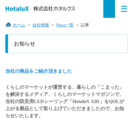
メ
ペ
本
こ
サ
サ
ニ
ュ
ー
文
こ
イ
イ
ー
を
ジ
へ
か
ト
ト
ホーム
＞
会社情報
＞
News一覧
＞
記事
開
の
ジ
ら
内
内
く
こ
こ
先
ャ
サ
共
共
お知らせ
か
頭
ン
イ
通
通
ら
で
プ
ト
メ
メ
本
す。
す
内
ニ
ニ
文
で
る。
共
ュ
ュ
当社の商品をご紹介頂きました
す。
通
ー
ー
メ
を
こ
くらしのマーケットが運営する、暮らしの「こまった」
ニ
読
こ
を解決するメディア、くらしのマーケットマガジンで、
ュ
み
ま
当社の防災用LEDシーリング「HotaluX AID」をQOLが
ー
飛
で。
上がる製品として取り上げていただきましたので、お知
で
ば
らせいたします。
す。
す。