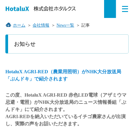
メ
ペ
本
こ
サ
サ
ニ
ュ
ー
文
こ
イ
イ
ー
を
ジ
へ
か
ト
ト
ホーム
＞
会社情報
＞
News一覧
＞
記事
開
の
ジ
ら
内
内
く
こ
こ
先
ャ
サ
共
共
お知らせ
か
頭
ン
イ
通
通
ら
で
プ
ト
メ
メ
本
す。
す
内
ニ
ニ
文
で
る。
共
ュ
ュ
HotaluX AGRI-RED（農業用照明）がNHK大分放送局
す。
通
ー
ー
「ぶんドキ」で紹介されます
メ
を
こ
ニ
読
こ
この度、HotaluX AGRI-RED 赤色LED電球（アザミウマ
ュ
み
ま
忌避・電照）がNHK大分放送局のニュース情報番組「ぶ
ー
飛
で。
んドキ」にて紹介されます。
で
ば
AGRI-REDを納入いただいているイチゴ農家さんが出演
す。
す。
し、実際の声をお話いただきます。