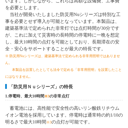
います。しかしながら、これらは高額な設備費、工事費
を必要とします。
当社が開発いたしました防災用Nuシリーズは特別な工
事を必要とせず導入が可能となっています。本製品は、
建築基準法で定められた非常灯では点灯時間が30分です
が、これに加えて災害時の長時間の停電時に一晩を想定
し、最大10時間の点灯を可能としており、長期滞在の安
全・安心をサポートすることが最大の特長です。
※ 防災用Nuシリーズは、建築基準法で定められる非常用照明ではありませ
ん。
本製品を設置したとしても法令で定める「非常用照明」を設置したこと
にはなりません。
「防災用Ｎｕシリーズ」の特長
1.停電時、最大10時間
の非常点灯
※3
蓄電池には、高性能で安全性の高いリン酸鉄リチウム
イオン電池を採用しています。停電時は通常時の約1/10の
明るさで最大10時間
の点灯が可能です。
※3