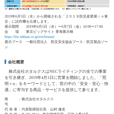
2019年6月5日（水）から開催される「２０１９防災産業展ｉｎ東
京」に試作機を出展します。
展示期間 2019年6月5日（水）〜6月7日（金）10:00〜17:00
会 場 東京ビッグサイト 青海展示棟
https://biz.nikkan.co.jp/eve/bousai/
展示ブース 一般社団法人 防災安全協会ブース・防災製品ゾー
ン
会社概要
株式会社ホタルクスはNECライティングの全ての事業
を引き継ぎ、2019年4月1日に営業を開始しました。「照
明＋α」をキーワードとして、世の中の「安全・安心・快
適」に寄与する商品・サービスを提供して参ります。
商
：株式会社ホタルクス
号
代 表 者
：代表取締役社長 山村 修史