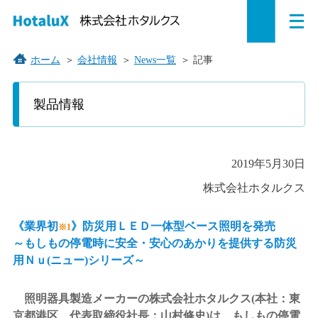
メ
ペ
本
こ
サ
サ
ニ
ュ
ー
文
こ
イ
イ
ー
を
ジ
へ
か
ト
ト
ホーム
＞
会社情報
＞
News一覧
＞
記事
開
の
ジ
ら
内
内
く
先
ャ
サ
共
共
製品情報
頭
ン
イ
通
通
で
プ
ト
メ
メ
す。
す
内
ニ
ニ
こ
2019年5月30日
る。
共
ュ
ュ
こ
通
ー
ー
株式会社ホタルクス
か
メ
を
こ
ら
ニ
読
こ
本
《業界初
》防災用ＬＥＤ一体型ベース照明を発売
※1
文
ュ
み
ま
～もしもの停電時に安全・安心のあかりを提供する防災
で
ー
飛
で。
用Ｎｕ(ニュー)シリーズ～
す。
で
ば
す。
す。
照明器具製造メーカーの株式会社ホタルクス(本社：東
京都港区、代表取締役社長：山村修史)は、もしもの停電