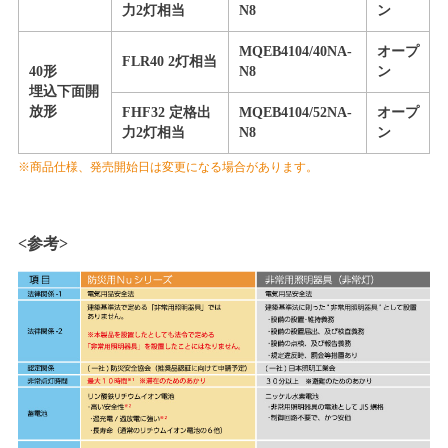
力2灯相当
N8
ン
MQEB4104/40NA-
オープ
FLR40 2灯相当
40形
N8
ン
埋込下面開
放形
FHF32 定格出
MQEB4104/52NA-
オープ
力2灯相当
N8
ン
※商品仕様、発売開始日は変更になる場合があります。
<参考>