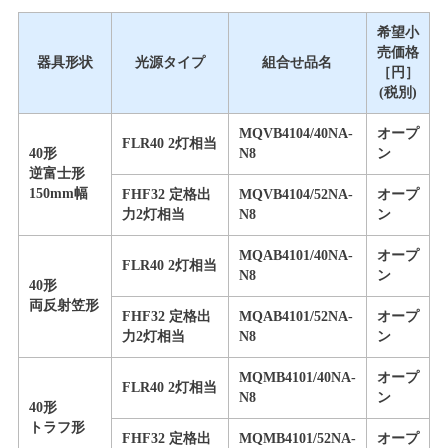
希望小
売価格
器具形状
光源タイプ
組合せ品名
［円］
(税別)
MQVB4104/40NA-
オープ
FLR40 2灯相当
40形
N8
ン
逆富士形
150mm幅
FHF32 定格出
MQVB4104/52NA-
オープ
力2灯相当
N8
ン
MQAB4101/40NA-
オープ
FLR40 2灯相当
N8
ン
40形
両反射笠形
FHF32 定格出
MQAB4101/52NA-
オープ
力2灯相当
N8
ン
MQMB4101/40NA-
オープ
FLR40 2灯相当
N8
ン
40形
トラフ形
FHF32 定格出
MQMB4101/52NA-
オープ