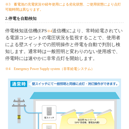
※3 蓄電池の充電状況や経年使用による劣化状態、ご使用状態により点灯
可能時間は異なります。
2.停電を自動検知
停電検知送信機(EPS
送信機)により、常時給電されてい
※4
る電源コンセントの電圧状況を監視することで、使用者
による壁スイッチでの照明操作と停電を自動で判別し検
知します。通常時は一般照明と変わりのない使用感で、
停電時には速やかに非常点灯を開始します。
※4 Emergency Power Supply system（非常給電システム）