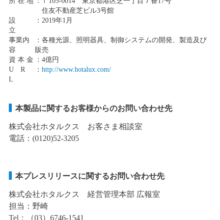
所 在 地
：〒105-0014 東京都港区芝一丁目７番17号
住友不動産芝ビル3号館
設
：2019年1月
立
事業内
：各種光源、照明器具、制御システムの開発、製造及び
容
販売
資 本 金
：4億円
U R
：
http://www.hotalux.com/
L
本製品に関するお客様からのお問い合わせ先
株式会社ホタルクス お客さま相談室
電話：(0120)52-3205
本プレスリリースに関するお問い合わせ先
株式会社ホタルクス 経営管理本部 広報室
担当：野崎
Tel：（03）6746-1541