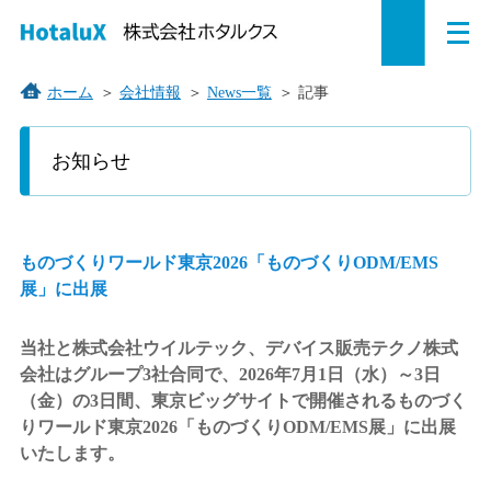
メ
ペ
本
こ
サ
サ
ニ
ュ
ー
文
こ
イ
イ
ー
を
ジ
へ
か
ト
ト
ホーム
＞
会社情報
＞
News一覧
＞
記事
開
の
ジ
ら
内
内
く
こ
こ
先
ャ
サ
共
共
お知らせ
か
頭
ン
イ
通
通
ら
で
プ
ト
メ
メ
本
す。
す
内
ニ
ニ
文
で
る。
共
ュ
ュ
ものづくりワールド東京2026「ものづくりODM/EMS
す。
通
ー
ー
展」に出展
メ
を
こ
ニ
読
こ
当社と株式会社ウイルテック、デバイス販売テクノ株式
ュ
み
ま
会社はグループ3社合同で、2026年7月1日（水）～3日
ー
飛
で。
（金）の3日間、東京ビッグサイトで開催されるものづく
で
ば
りワールド東京2026「ものづくりODM/EMS展」に出展
す。
す。
いたします。