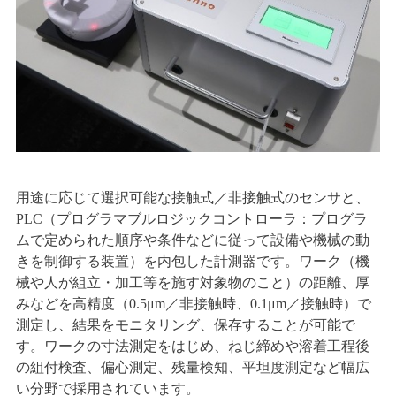
用途に応じて選択可能な接触式／非接触式のセンサと、
PLC（プログラマブルロジックコントローラ：プログラ
ムで定められた順序や条件などに従って設備や機械の動
きを制御する装置）を内包した計測器です。ワーク（機
械や人が組立・加工等を施す対象物のこと）の距離、厚
みなどを高精度（0.5μm／非接触時、0.1μm／接触時）で
測定し、結果をモニタリング、保存することが可能で
す。ワークの寸法測定をはじめ、ねじ締めや溶着工程後
の組付検査、偏心測定、残量検知、平坦度測定など幅広
い分野で採用されています。