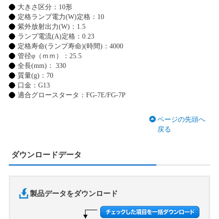
大きさ区分：10形
定格ランプ電力(W)定格：10
紫外放射出力(W)：1.5
ランプ電流(A)定格：0.23
定格寿命(ランプ寿命)(時間)：4000
管径φ（ｍｍ）：25.5
全長(mm)： 330
質量(g)：70
口金：G13
適合グロースタータ：FG-7E/FG-7P
ページの先頭へ
戻る
ダウンロードデータ
製品データをダウンロード