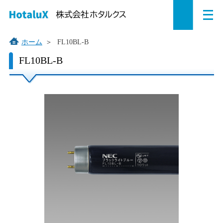
メ
ペ
本
こ
サ
サ
ニ
ュ
ー
文
こ
イ
イ
ー
を
ジ
へ
か
ト
ト
ホーム
＞
FL10BL-B
開
の
ジ
ら
内
内
く
こ
FL10BL-B
こ
先
ャ
サ
共
共
か
頭
ン
イ
通
通
ら
で
プ
ト
メ
メ
本
す。
す
内
ニ
ニ
文
で
る。
共
ュ
ュ
す。
通
ー
ー
メ
を
こ
ニ
読
こ
ュ
み
ま
ー
飛
で。
で
ば
す。
す。