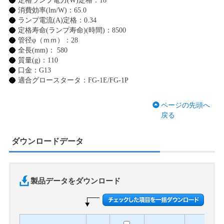
定格ランプ電力(W)定格：18
消費効率(lm/W)：65.0
ランプ電流(A)定格：0.34
定格寿命(ランプ寿命)(時間)：8500
管径φ（ｍｍ）：28
全長(mm)： 580
質量(g)：110
口金：G13
適合グロースタータ：FG-1E/FG-1P
ページの先頭へ
戻る
ダウンロードデータ
製品データをダウンロード