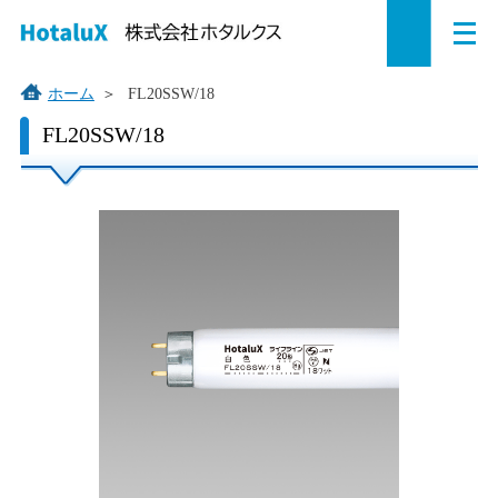
メ
ペ
本
こ
サ
サ
ニ
ュ
ー
文
こ
イ
イ
ー
を
ジ
へ
か
ト
ト
ホーム
＞
FL20SSW/18
開
の
ジ
ら
内
内
く
こ
FL20SSW/18
こ
先
ャ
サ
共
共
か
頭
ン
イ
通
通
ら
で
プ
ト
メ
メ
本
す。
す
内
ニ
ニ
文
で
る。
共
ュ
ュ
す。
通
ー
ー
メ
を
こ
ニ
読
こ
ュ
み
ま
ー
飛
で。
で
ば
す。
す。