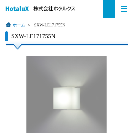
メ
ペ
本
こ
サ
サ
ニ
ュ
ー
文
こ
イ
イ
ー
を
ジ
へ
か
ト
ト
ホーム
＞
SXW-LE171755N
開
の
ジ
ら
内
内
く
こ
SXW-LE171755N
こ
先
ャ
サ
共
共
か
頭
ン
イ
通
通
ら
で
プ
ト
メ
メ
本
す。
す
内
ニ
ニ
文
で
る。
共
ュ
ュ
す。
通
ー
ー
メ
を
こ
ニ
読
こ
ュ
み
ま
ー
飛
で。
で
ば
す。
す。