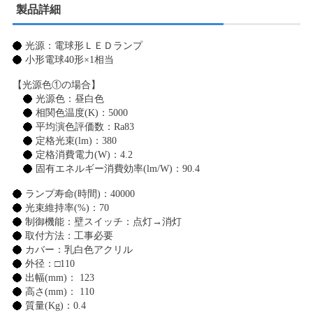
製品詳細
光源：電球形ＬＥＤランプ
小形電球40形×1相当
【光源色①の場合】
光源色：昼白色
相関色温度(K)：5000
平均演色評価数：Ra83
定格光束(lm)：380
定格消費電力(W)：4.2
固有エネルギー消費効率(lm/W)：90.4
ランプ寿命(時間)：40000
光束維持率(%)：70
制御機能：壁スイッチ：点灯→消灯
取付方法：工事必要
カバー：乳白色アクリル
外径：□110
出幅(mm)： 123
高さ(mm)： 110
質量(Kg)：0.4