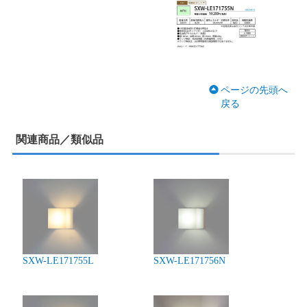
ページの先頭へ
戻る
関連商品／類似品
SXW-LE171755L
SXW-LE171756N