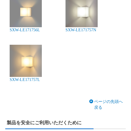
SXW-LE171756L
SXW-LE171757N
SXW-LE171757L
ページの先頭へ
戻る
製品を安全にご利用いただくために