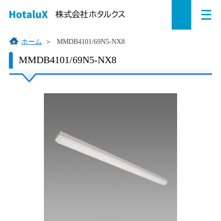
メ
ペ
本
こ
サ
サ
ニ
ュ
ー
文
こ
イ
イ
ー
を
ジ
へ
か
ト
ト
ホーム
＞
MMDB4101/69N5-NX8
開
の
ジ
ら
内
内
く
こ
MMDB4101/69N5-NX8
こ
先
ャ
サ
共
共
か
頭
ン
イ
通
通
ら
で
プ
ト
メ
メ
本
す。
す
内
ニ
ニ
文
で
る。
共
ュ
ュ
す。
通
ー
ー
メ
を
こ
ニ
読
こ
ュ
み
ま
ー
飛
で。
で
ば
す。
す。