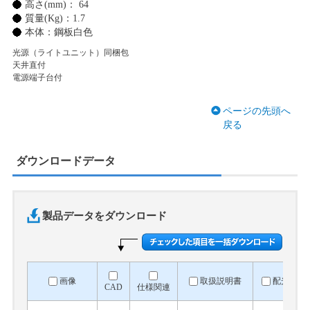
高さ(mm)： 64
質量(Kg)：1.7
本体：鋼板白色
光源（ライトユニット）同梱包
天井直付
電源端子台付
ページの先頭へ
戻る
ダウンロードデータ
製品データをダウンロード
画像
取扱説明書
配光デー
CAD
仕様関連