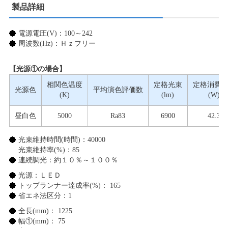
製品詳細
電源電圧(V)：100～242
周波数(Hz)：Ｈｚフリー
【光源①の場合】
相関色温度
定格光束
定格消費
光源色
平均演色評価数
(K)
(lm)
(W)
昼白色
5000
Ra83
6900
42.3
光束維持時間(時間)：40000
光束維持率(%)：85
連続調光：約１０％～１００％
光源：ＬＥＤ
トップランナー達成率(%)： 165
省エネ法区分：1
全長(mm)： 1225
幅①(mm)： 75