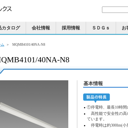
品カタログ
会社情報
採用情報
ＳＤＧｓ
お
ーム
＞
MQMB4101/40NA-N8
QMB4101/40NA-N8
基本情報
①停電時、最長10時
高性能で安全性の高
ています。
停電時は約300lm(小