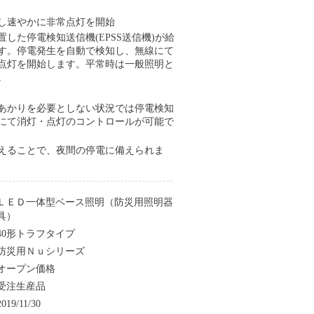
し速やかに非常点灯を開始
した停電検知送信機(EPSS送信機)が給
す。停電発生を自動で検知し、無線にて
点灯を開始します。平常時は一般照明と
。
あかりを必要としない状況では停電検知
にて消灯・点灯のコントロールが可能で
えることで、夜間の停電に備えられま
ＬＥＤ一体型ベース照明（防災用照明器
具）
40形トラフタイプ
防災用Ｎｕシリーズ
オープン価格
受注生産品
2019/11/30