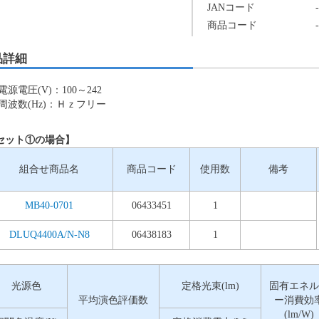
JANコード
-
商品コード
-
品詳細
電源電圧(V)：100～242
周波数(Hz)：Ｈｚフリー
セット①の場合】
組合せ商品名
商品コード
使用数
備考
MB40-0701
06433451
1
DLUQ4400A/N-N8
06438183
1
光源色
定格光束(lm)
固有エネル
平均演色評価数
ー消費効
(lm/W)