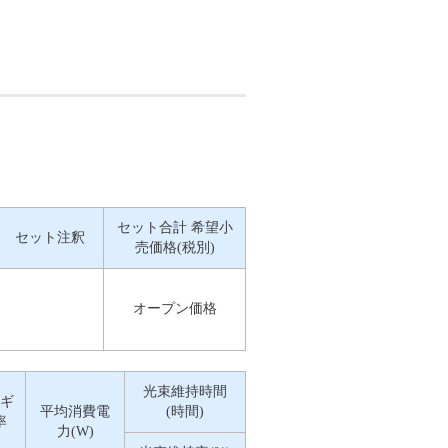
セット合計 希望小
セット注釈
売価格(税別)
オープン価格
光束維持時間
ギ
平均消費電
(時間)
率
力(W)