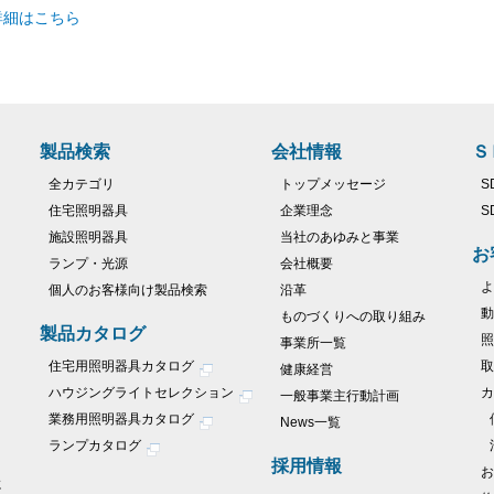
詳細はこちら
製品検索
会社情報
Ｓ
全カテゴリ
トップメッセージ
S
住宅照明器具
企業理念
S
施設照明器具
当社のあゆみと事業
お
ランプ・光源
会社概要
よ
個人のお客様向け製品検索
沿革
動
ものづくりへの取り組み
製品カタログ
照
事業所一覧
住宅用照明器具カタログ
取
健康経営
ハウジングライトセレクション
カ
一般事業主行動計画
業務用照明器具カタログ
News一覧
ランプカタログ
採用情報
お
に