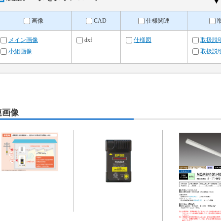
画像
CAD
仕様関連
メイン画像
dxf
仕様図
取扱説
小組画像
取扱説
連画像