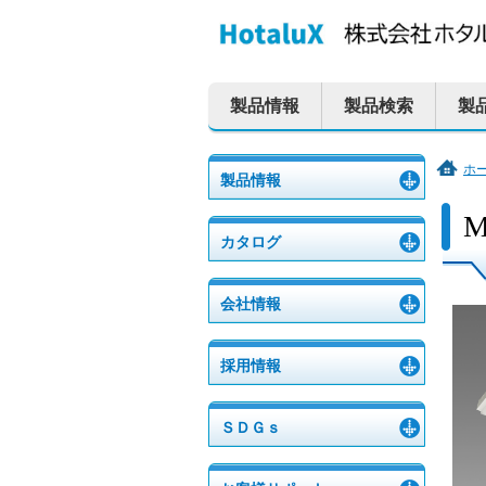
ペ
本
こ
サ
サ
ー
文
こ
イ
イ
ジ
へ
か
ト
ト
製品情報
製品検索
製
の
ジ
ら
内
内
先
ャ
サ
共
共
頭
ン
イ
通
通
ホ
製品情報
で
プ
ト
メ
メ
こ
M
こ
す。
す
内
ニ
ニ
か
カタログ
る。
共
ュ
ュ
ら
通
ー
ー
本
文
会社情報
メ
を
こ
で
ニ
読
こ
す。
ュ
み
ま
採用情報
ー
飛
で。
で
ば
ＳＤＧｓ
す。
す。