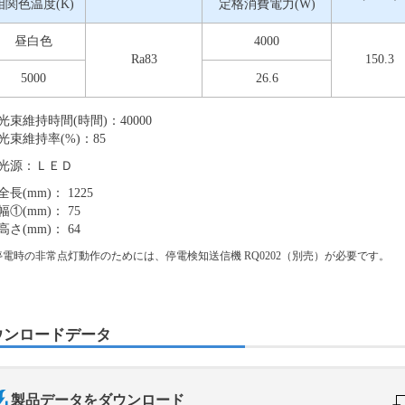
相関色温度(K)
定格消費電力(W)
昼白色
4000
Ra83
150.3
5000
26.6
光束維持時間(時間)：40000
光束維持率(%)：85
光源：ＬＥＤ
全長(mm)： 1225
幅①(mm)： 75
高さ(mm)： 64
停電時の非常点灯動作のためには、停電検知送信機 RQ0202（別売）が必要です。
ウンロードデータ
製品データをダウンロード