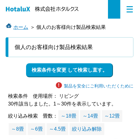
メ
ペ
本
こ
サ
サ
ニ
ュ
ー
文
こ
イ
イ
ー
を
ジ
へ
か
ト
ト
ホーム
＞
個人のお客様向け製品検索結果
開
の
ジ
ら
内
内
く
先
ャ
サ
共
共
個人のお客様向け製品検索結果
頭
ン
イ
通
通
で
プ
ト
メ
メ
す。
す
内
ニ
ニ
検索条件を変更 して検索し直す。
る。
共
ュ
ュ
通
ー
ー
製品を安全にご利用いただくために
メ
を
こ
ニ
読
こ
検索条件 使用場所：
リビング
ュ
み
ま
30件
該当しました。
1
～
30
件を表示しています。
ー
飛
で。
絞り込み検索 畳数：
～18畳
～14畳
～12畳
で
ば
す。
す。
～8畳
～6畳
～4.5畳
絞り込み解除